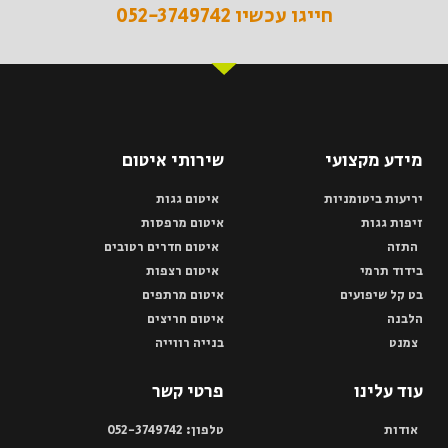
חייגו עכשיו 052-3749742
מידע מקצועי
שירותי איטום
יריעות ביטומניות
איטום גגות
זיפות גגות
איטום מרפסות
התזה
איטום חדרים רטובים
בידוד תרמי
איטום רצפות
בט קל שיפועים
איטום מרתפים
הלבנה
איטום חריצים
צמנט
בנייה רווייה
עוד עלינו
פרטי קשר
אודות
טלפון: 052-3749742