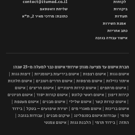
לקוחות
contact@itumad.co.il
ביקורות
שליחת וואטסאפ
תעודות
כתובת: מרדכי מאיר 2, ת"א
אמנת השירות
כתב אחריות
אישור עבודה בגובה
חברת איטום עד מציעה מגוון שירותי איטום כבר למעלה מ-25 שנה:
איטום גגות | איטום רצפות | איטום ביריעות ביטומניות | זיפות גגות |
איתור נזילות | איטום מרפסות | איטום חדרים רטובים | איטום חלונות
| איטום מרתפים | איטום קירות חיצוניים | איטום חריצים | איטום
קירות דיפון | איטום ראשי קלונס | איטום קורות יסוד | איטום חניונים
| איטום קורות קשר | איטום שלילי | איטום מבנים | איטום מעטפת |
איטום בריכות | איטום מאגרי מים | יצירת שיפועים – בטקל | בידוד
טרמי | עבודות איטום בסנפלינג | שיקום מבנים | עבודות בגובה |
התזה | בידוד תרמי | הלבנת גגות | איטום צמנטי