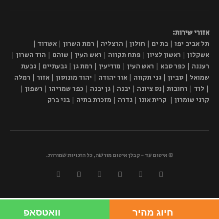
אזורי שירות:
תל אביב יפו | בת ים | חולון | הרצליה | רמת השרון | אשדוד |
אשקלון | ראשון לציון | פתח תקווה | ראש העין | שוהם | הוד השרון |
רעננה | כפר סבא | ראש העין | מודיעין | רמת גן | גבעתיים | גבעת
שמואל | סביון | גני תקווה | אור יהודה | יהוד מונוסון | אזור | רמלה
| לוד | רחובות |נס ציונה | יבנה | גן יבנה | כפר שמריהו | רשפון |
קרני שומרון | קרית אונו | גדרה | מזכרת בתיה | בני ברק
© איטום עד - קבלן איטום מורשה, כל הזכויות שמורות.
חיוג מהיר
וואטסאפ