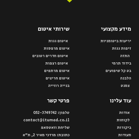
מידע מקצועי
שירותי איטום
יריעות ביטומניות
איטום גגות
זיפות גגות
איטום מרפסות
התזה
איטום חדרים רטובים
בידוד תרמי
איטום רצפות
בט קל שיפועים
איטום מרתפים
הלבנה
איטום חריצים
צמנט
בנייה רווייה
עוד עלינו
פרטי קשר
אודות
טלפון: 052-3749742
לקוחות
contact@itumad.co.il
ביקורות
שליחת וואטסאפ
תעודות
כתובת: מרדכי מאיר 2, ת"א