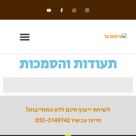
תעודות והסמכות
בלוג וחדשות
תחומי התמחות
שיטות איטום ומושגי יסוד
תעודת אוטם מורשה
פוליסת ביטוח -
תעודת עוסק מורשה
כתב אחריות לדוגמא
אישור עבודה בגובה
עמוד ראשון
לשיחת ייעוץ חינם ללא התחייבות!
חייגו עכשיו 052-3749742