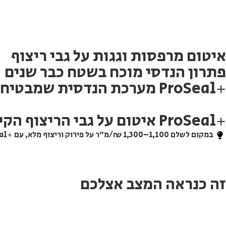
איטום מרפסות וגגות על גבי ריצוף
פתרון הנדסי מוכח בשטח כבר שנים
+ProSeal מערכת הנדסית שמבטיחה תוצאה עמידה, במראה משי אסתטי, עם אחריות מלאה ל־15 שנים.
+ProSeal איטום על גבי הריצוף הקיים ללא פירוק.
במקום לשלם 1,100–1,300 ₪/מ״ר על פירוק וריצוף מלא, עם +ProSeal משלמים 400–500 ₪/מ״ר בלבד — וחוסכים מעל 60%.
זה כנראה המצב אצלכם