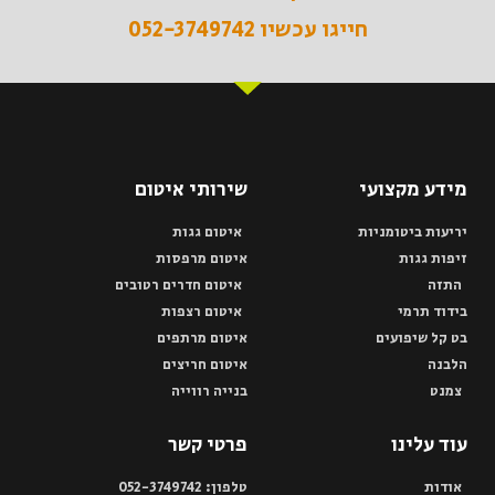
חייגו עכשיו 052-3749742
מידע מקצועי
שירותי איטום
יריעות ביטומניות
איטום גגות
זיפות גגות
איטום מרפסות
התזה
איטום חדרים רטובים
בידוד תרמי
איטום רצפות
בט קל שיפועים
איטום מרתפים
הלבנה
איטום חריצים
צמנט
בנייה רווייה
עוד עלינו
פרטי קשר
אודות
טלפון: 052-3749742