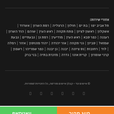
אזורי שירות:
תל אביב יפו | בת ים | חולון | הרצליה | רמת השרון | אשדוד |
אשקלון | ראשון לציון | פתח תקווה | ראש העין | שוהם | הוד השרון |
רעננה | כפר סבא | ראש העין | מודיעין | רמת גן | גבעתיים | גבעת
שמואל | סביון | גני תקווה | אור יהודה | יהוד מונוסון | אזור | רמלה
| לוד | רחובות |נס ציונה | יבנה | גן יבנה | כפר שמריהו | רשפון |
קרני שומרון | קרית אונו | גדרה | מזכרת בתיה | בני ברק
© איטום עד - קבלן איטום מורשה, כל הזכויות שמורות.
חיוג מהיר
וואטסאפ