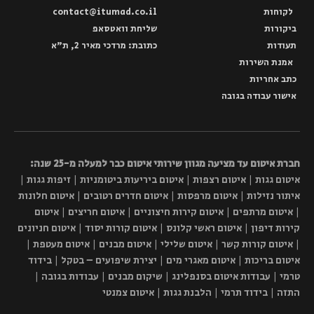
לקוחות
contact@itumad.co.il
ביקורות
שליחת וואטסאפ
תעודות
כתובת: מרדכי מאיר 2, ת"א
אמנת השירות
כתב אחריות
אישור עבודה בגובה
חברת איטום עד מציעה מגוון שירותי איטום כבר למעלה מ-25 שנה:
איטום גגות | איטום רצפות | איטום ביריעות ביטומניות | זיפות גגות |
איתור נזילות | איטום מרפסות | איטום חדרים רטובים | איטום חלונות
| איטום מרתפים | איטום קירות חיצוניים | איטום חריצים | איטום
קירות דיפון | איטום ראשי קלונס | איטום קורות יסוד | איטום חניונים
| איטום קורות קשר | איטום שלילי | איטום מבנים | איטום מעטפת |
איטום בריכות | איטום מאגרי מים | יצירת שיפועים – בטקל | בידוד
טרמי | עבודות איטום בסנפלינג | שיקום מבנים | עבודות בגובה |
התזה | בידוד תרמי | הלבנת גגות | איטום צמנטי